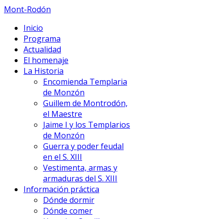
Mont-Rodón
Inicio
Programa
Actualidad
El homenaje
La Historia
Encomienda Templaria
de Monzón
Guillem de Montrodón,
el Maestre
Jaime I y los Templarios
de Monzón
Guerra y poder feudal
en el S. XIII
Vestimenta, armas y
armaduras del S. XIII
Información práctica
Dónde dormir
Dónde comer